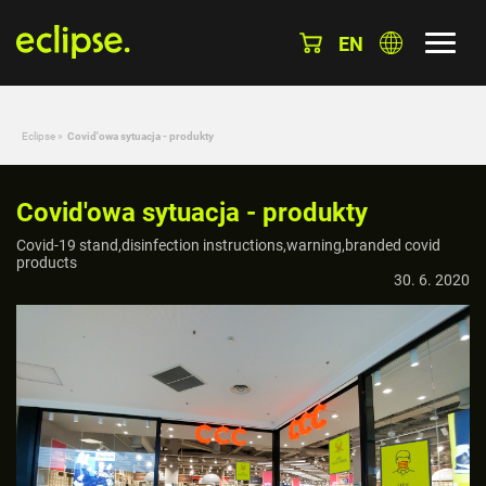
EN
Eclipse
»
Covid'owa sytuacja - produkty
Covid'owa sytuacja - produkty
Covid-19 stand,disinfection instructions,warning,branded covid
products
30. 6. 2020