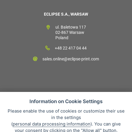
ECLIPSE S.A., WARSAW
ul. Baletowa 117
02-867 Warsaw
Poland
+48 22 417 04 44
sales.online@eclipse-print.com
Information on Cookie Settings
Please enable the use of cookies or customize their use
Sales condition
in the settings
Personal data protection
(
personal data processing information
). You can give
O firmie
your consent by clicking on the "Allow all" button.
Whistleblowing