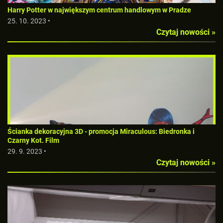
Harry Potter w największym centrum handlowym w Pradze
25. 10. 2023 •
Czytaj nowości »
Ścianka dekoracyjna 3D - promocja Miraculous: Biedronka i
Czarny Kot. Film
29. 9. 2023 •
Czytaj nowości »