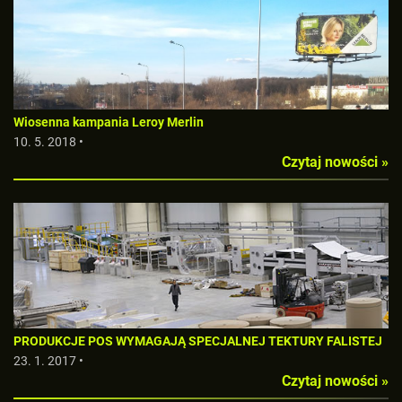
Wiosenna kampania Leroy Merlin
10. 5. 2018 •
Czytaj nowości »
PRODUKCJE POS WYMAGAJĄ SPECJALNEJ TEKTURY FALISTEJ
23. 1. 2017 •
Czytaj nowości »