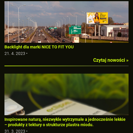
Backlight dla marki NICE TO FIT YOU
21. 4. 2023 •
Czytaj nowości »
Inspirowane naturą, niezwykle wytrzymałe a jednocześnie lekkie
– produkty z tektury o strukturze plastra miodu.
31. 3. 2023 •