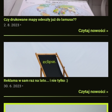
Czy drukowane mapy odeszły już do lamusa??
2. 8. 2023 •
Czytaj nowości »
Reklama w sam raz na lato... i nie tylko :)
30. 6. 2023 •
Czytaj nowości »