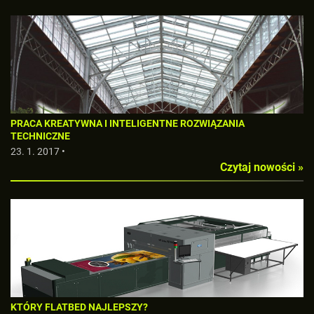
PRACA KREATYWNA I INTELIGENTNE ROZWIĄZANIA
TECHNICZNE
23. 1. 2017 •
Czytaj nowości »
KTÓRY FLATBED NAJLEPSZY?