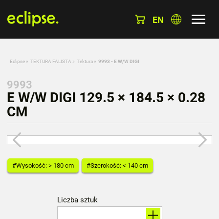
EN
Eclipse
»
TEKTURA FALISTA
»
Tektura
»
9993 - E W/W DIGI
9993
E W/W DIGI 129.5 × 184.5 × 0.28
CM
#Wysokość: > 180 cm
#Szerokość: < 140 cm
Liczba sztuk