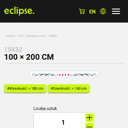
EN
Eclipse
»
POS
»
Displaye trwałe
»
15832 -
15832
100 × 200 CM
#Wysokość: > 180 cm
#Szerokość: < 140 cm
Liczba sztuk