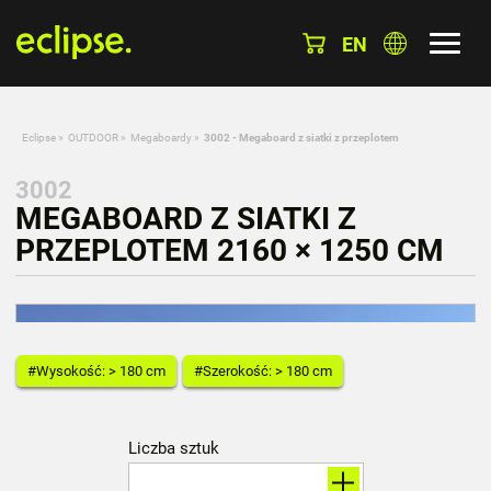
EN
Eclipse
»
OUTDOOR
»
Megaboardy
»
3002 - Megaboard z siatki z przeplotem
3002
MEGABOARD Z SIATKI Z
PRZEPLOTEM 2160 × 1250 CM
#Wysokość: > 180 cm
#Szerokość: > 180 cm
Liczba sztuk