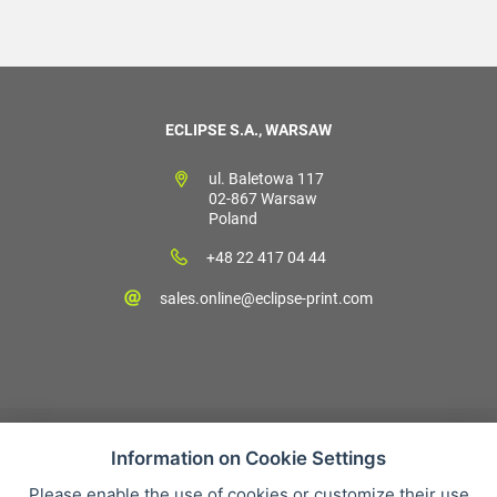
ECLIPSE S.A., WARSAW
ul. Baletowa 117
02-867 Warsaw
Poland
+48 22 417 04 44
sales.online@eclipse-print.com
Information on Cookie Settings
Please enable the use of cookies or customize their use
Sales condition