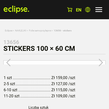
EN
Eclipse
»
NAKLEJKI
»
Folie samoprzylepne
»
13656 - stickers
13656
STICKERS 100 × 60 CM
1 szt
Zł
159,00
/szt
2-5 szt
Zł
127,00
/szt
6-10 szt
Zł
115,00
/szt
11-20 szt
Zł
109,00
/szt
Liczba sztuk