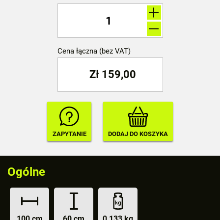
Cena łączna (bez VAT)
Zł
159,00
Ogólne
100 cm
60 cm
0,133 kg