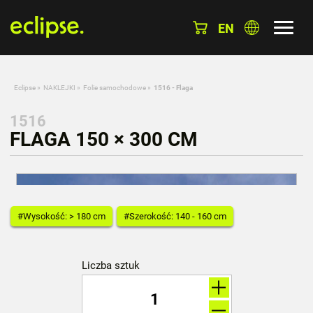
EN
Eclipse
»
NAKLEJKI
»
Folie samochodowe
»
1516 - Flaga
1516
FLAGA 150 × 300 CM
#Wysokość: > 180 cm
#Szerokość: 140 - 160 cm
Liczba sztuk